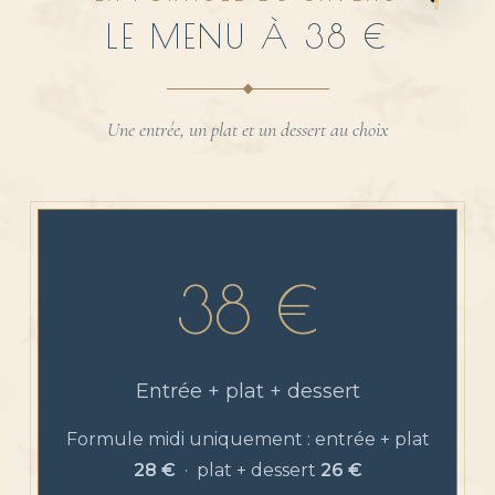
LE MENU À 38 €
Une entrée, un plat et un dessert au choix
38 €
Entrée + plat + dessert
Formule midi uniquement : entrée + plat
28 €
· plat + dessert
26 €